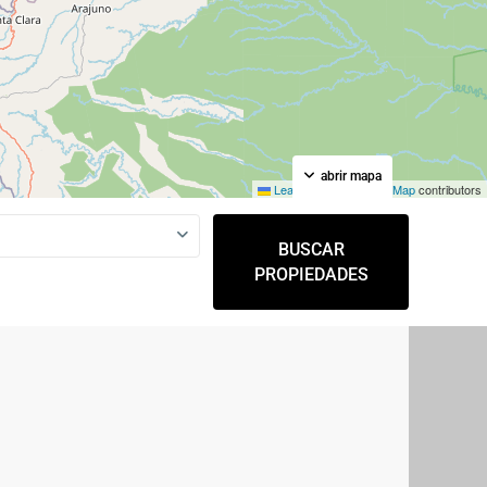
abrir mapa
Leaflet
|
©
OpenStreetMap
contributors
BUSCAR
PROPIEDADES