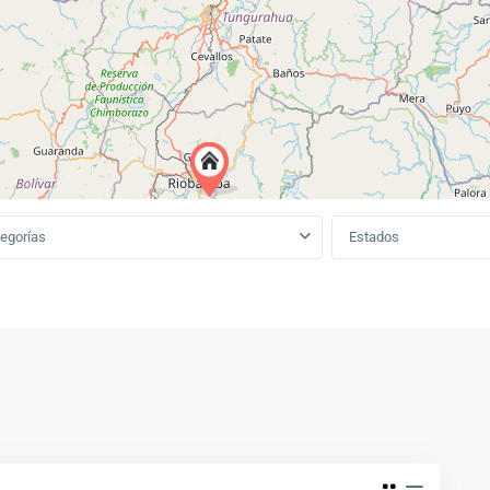
egorías
Estados